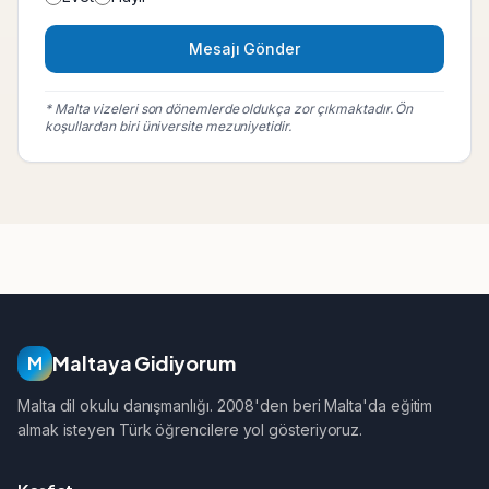
Mesajı Gönder
* Malta vizeleri son dönemlerde oldukça zor çıkmaktadır. Ön
koşullardan biri üniversite mezuniyetidir.
Maltaya Gidiyorum
M
Malta dil okulu danışmanlığı. 2008'den beri Malta'da eğitim
almak isteyen Türk öğrencilere yol gösteriyoruz.