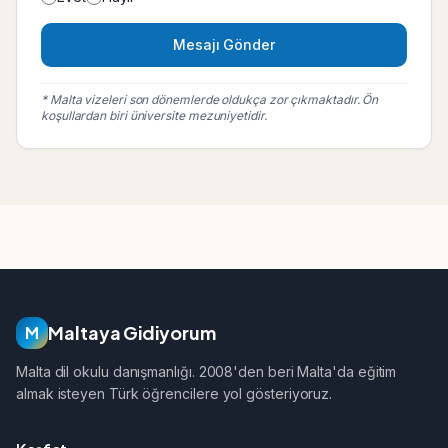
Mesajı Gönder
* Malta vizeleri son dönemlerde oldukça zor çıkmaktadır. Ön
koşullardan biri üniversite mezuniyetidir.
Maltaya Gidiyorum
M
Malta dil okulu danışmanlığı. 2008'den beri Malta'da eğitim
almak isteyen Türk öğrencilere yol gösteriyoruz.