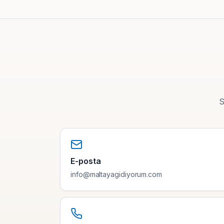
S
E-posta
info@maltayagidiyorum.com